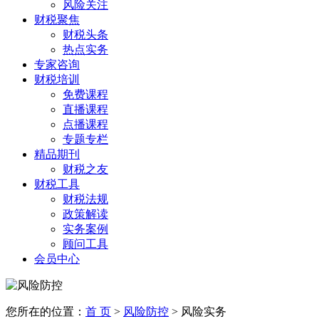
风险关注
财税聚焦
财税头条
热点实务
专家咨询
财税培训
免费课程
直播课程
点播课程
专题专栏
精品期刊
财税之友
财税工具
财税法规
政策解读
实务案例
顾问工具
会员中心
您所在的位置：
首 页
>
风险防控
> 风险实务