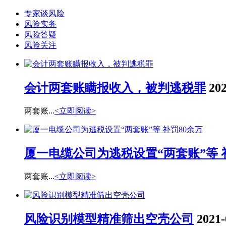
专家谈风险
风险实务
风险答疑
风险关注
会计两套账瞒报收入，被判逃税罪
202
两套账...
<立即阅读>
厦一电缆公司为逃税设置“两套账”等 
两套账...
<立即阅读>
风险识别模型精准筛出空壳公司
2021-