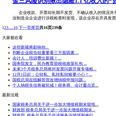
金三风险识别揪出隐匿1.1 亿收入的“
企业收款、开票却长期不发货、不确认收入的情况并不
业制造业企业进行涉税检查时发现，该企业存在开具发票却
1
2
3
.....
16
下一页
尾页
共16页239条
大家都在看
这些新规将影响你...
判断企业税负轻重要看三方面因素 ...
会计人，培训费出新规！...
国务院发文，民办教育迎税收政策礼包 ...
未来3个月税务总局将对发票问题开展专项检...
12月1日起：公转私、私转私转账要小心！...
国税总局在线解答营改增纳税申报问题...
个人纳税失信将被惩戒！税务师、会计重点监...
最新法规
国家税务总局关于进一步加大增值税期末留抵...
财政部 税务总局关于进一步加大增值税期末...
财政部 税务总局关于促进服务业领域困难行...